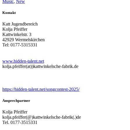
Music
,
New
Kontakt
Katt Jugendbereich
Kolja Pfeiffer
Kattwinkelstr. 3
42929 Wermelskirchen
Tel: 0177-5315331
www.hidden-talent.net
kolja.pfeiffer(at))kattwinkelsche-fabrik.de
Songcontest
https://hidden-talent.net/songcontest-2025/
Ansprechpartner
Kolja Pfeiffer
kolja.pfeiffer(@)kattwinkelsche-fabrik(.)de
Tel. 0177-3515331