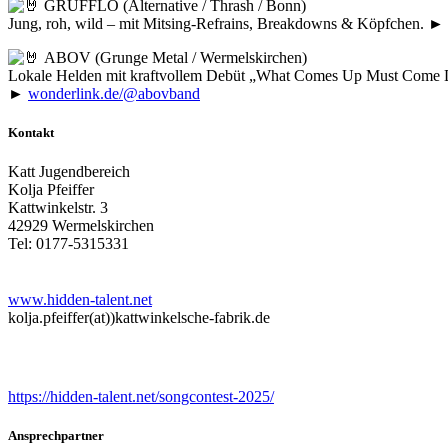
GRUFFLO (Alternative / Thrash / Bonn)
Jung, roh, wild – mit Mitsing-Refrains, Breakdowns & Köpfchen. ►
ABOV (Grunge Metal / Wermelskirchen)
Lokale Helden mit kraftvollem Debüt „What Comes Up Must Come Dow
►
wonderlink.de/@abovband
Kontakt
Katt Jugendbereich
Kolja Pfeiffer
Kattwinkelstr. 3
42929 Wermelskirchen
Tel: 0177-5315331
www.hidden-talent.net
kolja.pfeiffer(at))kattwinkelsche-fabrik.de
Songcontest
https://hidden-talent.net/songcontest-2025/
Ansprechpartner