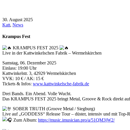
30. August 2025
Katt
,
News
Krampus Fest
KRAMPUS FEST 2025
Live in der Kattwinkelschen Fabrik – Wermelskirchen
Samstag, 06. Dezember 2025
Einlass: 19:00 Uhr
Kattwinkelstr. 3, 42929 Wermelskirchen
VVK: 10 € / AK: 15 €
Tickets & Infos:
www.kattwinkelsche-fabrik.de
Drei Bands. Ein Abend. Volle Wucht.
Das KRAMPUS FEST 2025 bringt Metal, Groove & Rock direkt auf die
SOBER TRUTH (Groove Metal / Siegburg)
Live auf „GODDESS“ Release Tour – düster, intensiv und mit Top-
Zum Album:
https://music.imusician.pro/a/51QM3jW2/