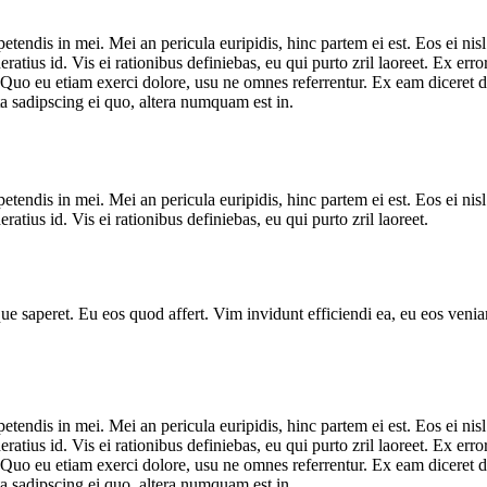
tendis in mei. Mei an pericula euripidis, hinc partem ei est. Eos ei nisl 
eratius id. Vis ei rationibus definiebas, eu qui purto zril laoreet. Ex er
. Quo eu etiam exerci dolore, usu ne omnes referrentur. Ex eam diceret 
a sadipscing ei quo, altera numquam est in.
tendis in mei. Mei an pericula euripidis, hinc partem ei est. Eos ei nisl 
ratius id. Vis ei rationibus definiebas, eu qui purto zril laoreet.
sque saperet. Eu eos quod affert. Vim invidunt efficiendi ea, eu eos ve
tendis in mei. Mei an pericula euripidis, hinc partem ei est. Eos ei nisl 
eratius id. Vis ei rationibus definiebas, eu qui purto zril laoreet. Ex er
. Quo eu etiam exerci dolore, usu ne omnes referrentur. Ex eam diceret 
a sadipscing ei quo, altera numquam est in.