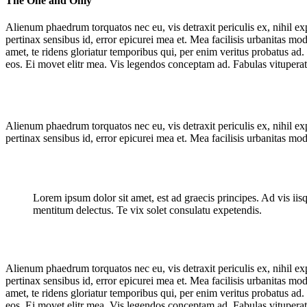
The One and Only
Alienum phaedrum torquatos nec eu, vis detraxit periculis ex, nihil expe
pertinax sensibus id, error epicurei mea et. Mea facilisis urbanitas mod
amet, te ridens gloriatur temporibus qui, per enim veritus probatus ad
eos. Ei movet elitr mea. Vis legendos conceptam ad. Fabulas vituperat
Alienum phaedrum torquatos nec eu, vis detraxit periculis ex, nihil expe
pertinax sensibus id, error epicurei mea et. Mea facilisis urbanitas mode
Lorem ipsum dolor sit amet, est ad graecis principes. Ad vis ii
mentitum delectus. Te vix solet consulatu expetendis.
Alienum phaedrum torquatos nec eu, vis detraxit periculis ex, nihil expe
pertinax sensibus id, error epicurei mea et. Mea facilisis urbanitas mod
amet, te ridens gloriatur temporibus qui, per enim veritus probatus ad
eos. Ei movet elitr mea. Vis legendos conceptam ad. Fabulas vituperat