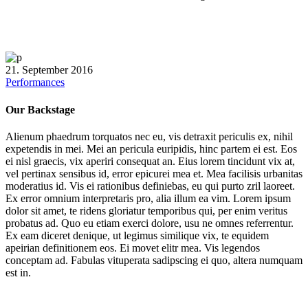
21. September 2016
Performances
Our Backstage
Alienum phaedrum torquatos nec eu, vis detraxit periculis ex, nihil
expetendis in mei. Mei an pericula euripidis, hinc partem ei est. Eos
ei nisl graecis, vix aperiri consequat an. Eius lorem tincidunt vix at,
vel pertinax sensibus id, error epicurei mea et. Mea facilisis urbanitas
moderatius id. Vis ei rationibus definiebas, eu qui purto zril laoreet.
Ex error omnium interpretaris pro, alia illum ea vim. Lorem ipsum
dolor sit amet, te ridens gloriatur temporibus qui, per enim veritus
probatus ad. Quo eu etiam exerci dolore, usu ne omnes referrentur.
Ex eam diceret denique, ut legimus similique vix, te equidem
apeirian definitionem eos. Ei movet elitr mea. Vis legendos
conceptam ad. Fabulas vituperata sadipscing ei quo, altera numquam
est in.