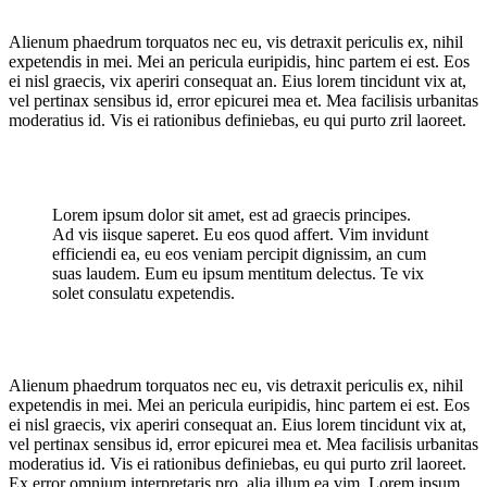
Alienum phaedrum torquatos nec eu, vis detraxit periculis ex, nihil
expetendis in mei. Mei an pericula euripidis, hinc partem ei est. Eos
ei nisl graecis, vix aperiri consequat an. Eius lorem tincidunt vix at,
vel pertinax sensibus id, error epicurei mea et. Mea facilisis urbanitas
moderatius id. Vis ei rationibus definiebas, eu qui purto zril laoreet.
Lorem ipsum dolor sit amet, est ad graecis principes.
Ad vis iisque saperet. Eu eos quod affert. Vim invidunt
efficiendi ea, eu eos veniam percipit dignissim, an cum
suas laudem. Eum eu ipsum mentitum delectus. Te vix
solet consulatu expetendis.
Alienum phaedrum torquatos nec eu, vis detraxit periculis ex, nihil
expetendis in mei. Mei an pericula euripidis, hinc partem ei est. Eos
ei nisl graecis, vix aperiri consequat an. Eius lorem tincidunt vix at,
vel pertinax sensibus id, error epicurei mea et. Mea facilisis urbanitas
moderatius id. Vis ei rationibus definiebas, eu qui purto zril laoreet.
Ex error omnium interpretaris pro, alia illum ea vim. Lorem ipsum